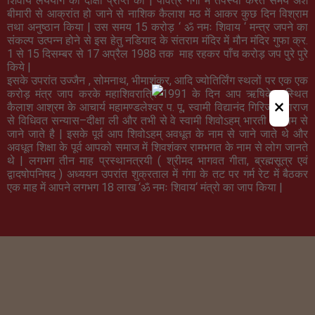
शिवाय लययोग की दीक्षा प्राप्त की
|
पवित्र गंगा में तपस्या करते समय अर्श
बीमारी से आक्रांत हो जाने से नाशिक कैलाश मठ में आकर कुछ दिन विश्राम
तथा अनुष्ठान किया
|
उस समय 15 करोड़
‘
ॐ नमः शिवाय
‘
मन्त्र जपने का
संकल्प उत्पन्न होने से इस हेतु नडियाद के संतराम मंदिर में मौन मंदिर गुफा क्र
.
1
से 15 दिसम्बर से 17 अप्रैल 1988 तक माह रहकर पाँच करोड़ जप पुरे पुरे
किये
|
इसके उपरांत उज्जैन
,
सोमनाथ
,
भीमाशंकर
,
आदि ज्योतिर्लिंग स्थलों पर एक एक
करोड़ मंत्र जाप करके महाशिवरात्रि 1991 के दिन आप ऋषिकेश स्थित
×
कैलाश आश्रम के आचार्य महामण्डलेश्वर प
.
पू
,
स्वामी विद्यानंद गिरिजी महाराज
से विधिवत सन्यास
–
दीक्षा ली और तभी से वे स्वामी शिवोऽहम् भारती के नाम से
जाने जाते है
|
इसके पूर्व आप शिवोऽहम् अवधूत के नाम से जाने जाते थे और
अवधूत शिक्षा के पूर्व आपको समाज में शिवशंकर रामभगत के नाम से लोग जानते
थे
|
लगभग तीन माह प्रस्थानत्रयी
(
श्रीमद भागवत गीता
,
ब्रह्मसूत्र एवं
द्वादषोपनिषद
)
अध्ययन उपरांत शुक्रताल में गंगा के तट पर गर्म रेट में बैठकर
एक माह में आपने लगभग 18
लाख
‘
ॐ नमः शिवाय
‘
मंत्रो का जाप किया
|