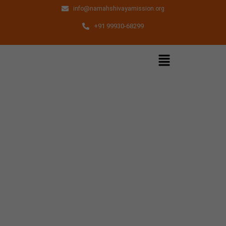
info@namahshivayamission.org
+91 99930-68299
EK Roti Wale Baba Ke Bare
Me